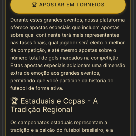
🏆 APOSTAR EM TORNEIOS
Durante estes grandes eventos, nossa plataforma
oferece apostas especiais que incluem apostas
sobre qual continente terá mais representantes
nas fases finais, qual jogador será eleito o melhor
da competição, e até mesmo apostas sobre o
número total de gols marcados na competição.
Estas apostas especiais adicionam uma dimensão
extra de emoção aos grandes eventos,
permitindo que você participe da história do
futebol de forma ativa.
🏆 Estaduais e Copas - A
Tradição Regional
Os campeonatos estaduais representam a
tradição e a paixão do futebol brasileiro, e a