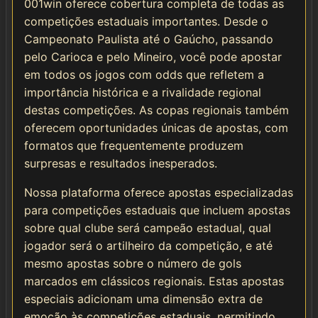
001win oferece cobertura completa de todas as
competições estaduais importantes. Desde o
Campeonato Paulista até o Gaúcho, passando
pelo Carioca e pelo Mineiro, você pode apostar
em todos os jogos com odds que refletem a
importância histórica e a rivalidade regional
destas competições. As copas regionais também
oferecem oportunidades únicas de apostas, com
formatos que frequentemente produzem
surpresas e resultados inesperados.
Nossa plataforma oferece apostas especializadas
para competições estaduais que incluem apostas
sobre qual clube será campeão estadual, qual
jogador será o artilheiro da competição, e até
mesmo apostas sobre o número de gols
marcados em clássicos regionais. Estas apostas
especiais adicionam uma dimensão extra de
emoção às competições estaduais, permitindo