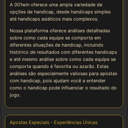
A 001win oferece uma ampla variedade de
opções de handicap, desde handicaps simples
até handicaps asiáticos mais complexos.
Nossa plataforma oferece análises detalhadas
sobre como cada equipe se comporta em
diferentes situações de handicap, incluindo
histórico de resultados com diferentes handicaps
e até mesmo análise sobre como cada equipe se
comporta quando é favorita ou azarão. Estas
análises são especialmente valiosas para apostas
com handicap, pois ajudam você a entender
como o handicap pode influenciar o resultado do
jogo.
Apostas Especiais - Experiências Únicas