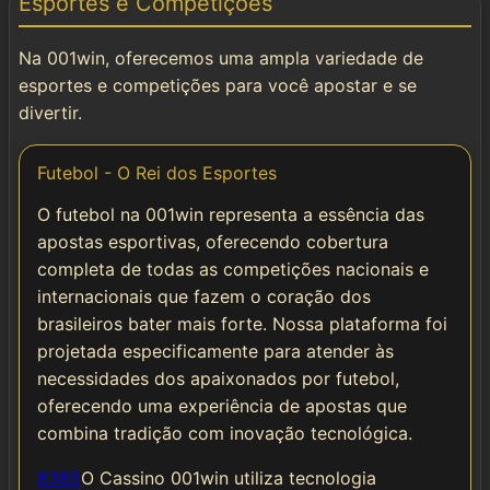
Esportes e Competições
Instalar
Na 001win, oferecemos uma ampla variedade de
🌐 Social & Contato
esportes e competições para você apostar e se
divertir.
📱 Telegram
Futebol - O Rei dos Esportes
📘 Facebook
O futebol na 001win representa a essência das
apostas esportivas, oferecendo cobertura
completa de todas as competições nacionais e
internacionais que fazem o coração dos
brasileiros bater mais forte. Nossa plataforma foi
projetada especificamente para atender às
necessidades dos apaixonados por futebol,
oferecendo uma experiência de apostas que
combina tradição com inovação tecnológica.
8385
O Cassino 001win utiliza tecnologia