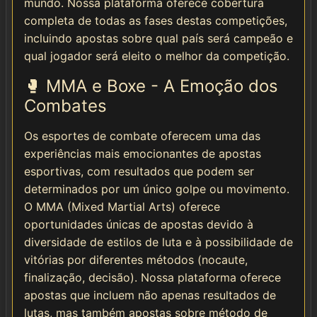
mundo. Nossa plataforma oferece cobertura
completa de todas as fases destas competições,
incluindo apostas sobre qual país será campeão e
qual jogador será eleito o melhor da competição.
🥊 MMA e Boxe - A Emoção dos
Combates
Os esportes de combate oferecem uma das
experiências mais emocionantes de apostas
esportivas, com resultados que podem ser
determinados por um único golpe ou movimento.
O MMA (Mixed Martial Arts) oferece
oportunidades únicas de apostas devido à
diversidade de estilos de luta e à possibilidade de
vitórias por diferentes métodos (nocaute,
finalização, decisão). Nossa plataforma oferece
apostas que incluem não apenas resultados de
lutas, mas também apostas sobre método de