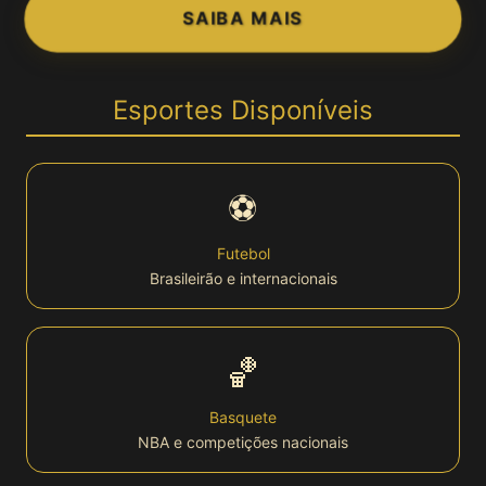
SAIBA MAIS
👤 Conta
Login
Esportes Disponíveis
Cadastro
⚽
Bônus
Futebol
Brasileirão e internacionais
VIP
Lottery
🏀
🏆 Plataforma
Basquete
NBA e competições nacionais
Plataforma