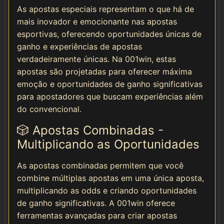
As apostas especiais representam o que há de
mais inovador e emocionante nas apostas
esportivas, oferecendo oportunidades únicas de
ganho e experiências de apostas
verdadeiramente únicas. Na 001win, estas
apostas são projetadas para oferecer máxima
emoção e oportunidades de ganho significativas
para apostadores que buscam experiências além
do convencional.
🎲 Apostas Combinadas -
Multiplicando as Oportunidades
As apostas combinadas permitem que você
combine múltiplas apostas em uma única aposta,
multiplicando as odds e criando oportunidades
de ganho significativas. A 001win oferece
ferramentas avançadas para criar apostas