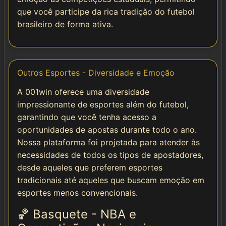
que você participe da rica tradição do futebol
brasileiro de forma ativa.
Outros Esportes - Diversidade e Emoção
A 001win oferece uma diversidade
impressionante de esportes além do futebol,
garantindo que você tenha acesso a
oportunidades de apostas durante todo o ano.
Nossa plataforma foi projetada para atender às
necessidades de todos os tipos de apostadores,
desde aqueles que preferem esportes
tradicionais até aqueles que buscam emoção em
esportes menos convencionais.
🏀 Basquete - NBA e