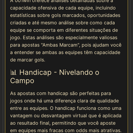
A 001win oferece análises detalhadas sobre a
capacidade ofensiva de cada equipe, incluindo
estatísticas sobre gols marcados, oportunidades
criadas e até mesmo análise sobre como cada
equipe se comporta em diferentes situações de
jogo. Estas análises são especialmente valiosas
para apostas "Ambas Marcam", pois ajudam você
a entender se ambas as equipes têm capacidade
de marcar gols.
📊 Handicap - Nivelando o
Campo
As apostas com handicap são perfeitas para
jogos onde há uma diferença clara de qualidade
entre as equipes. O handicap funciona como uma
vantagem ou desvantagem virtual que é aplicada
ao resultado final, permitindo que você aposte
em equipes mais fracas com odds mais atrativas.