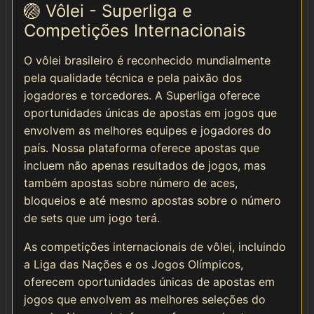
🏐 Vôlei - Superliga e
Competições Internacionais
O vôlei brasileiro é reconhecido mundialmente
pela qualidade técnica e pela paixão dos
jogadores e torcedores. A Superliga oferece
oportunidades únicas de apostas em jogos que
envolvem as melhores equipes e jogadores do
país. Nossa plataforma oferece apostas que
incluem não apenas resultados de jogos, mas
também apostas sobre número de aces,
bloqueios e até mesmo apostas sobre o número
de sets que um jogo terá.
As competições internacionais de vôlei, incluindo
a Liga das Nações e os Jogos Olímpicos,
oferecem oportunidades únicas de apostas em
jogos que envolvem as melhores seleções do