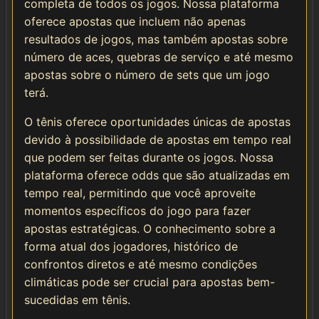
completa de todos os jogos. Nossa plataforma
oferece apostas que incluem não apenas
resultados de jogos, mas também apostas sobre
número de aces, quebras de serviço e até mesmo
apostas sobre o número de sets que um jogo
terá.
O tênis oferece oportunidades únicas de apostas
devido à possibilidade de apostas em tempo real
que podem ser feitas durante os jogos. Nossa
plataforma oferece odds que são atualizadas em
tempo real, permitindo que você aproveite
momentos específicos do jogo para fazer
apostas estratégicas. O conhecimento sobre a
forma atual dos jogadores, histórico de
confrontos diretos e até mesmo condições
climáticas pode ser crucial para apostas bem-
sucedidas em tênis.