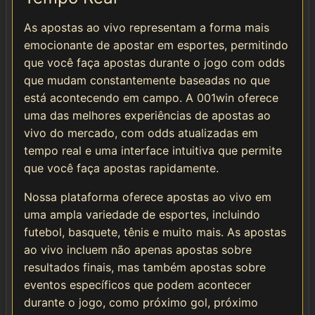
As apostas ao vivo representam a forma mais
emocionante de apostar em esportes, permitindo
que você faça apostas durante o jogo com odds
que mudam constantemente baseadas no que
está acontecendo em campo. A 001win oferece
uma das melhores experiências de apostas ao
vivo do mercado, com odds atualizadas em
tempo real e uma interface intuitiva que permite
que você faça apostas rapidamente.
Nossa plataforma oferece apostas ao vivo em
uma ampla variedade de esportes, incluindo
futebol, basquete, tênis e muito mais. As apostas
ao vivo incluem não apenas apostas sobre
resultados finais, mas também apostas sobre
eventos específicos que podem acontecer
durante o jogo, como próximo gol, próximo