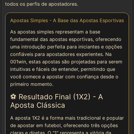
todos os perfis de apostadores.
Apostas Simples - A Base das Apostas Esportivas
As apostas simples representam a base
fundamental das apostas esportivas, oferecendo
uma introdução perfeita para iniciantes e opções
confiáveis para apostadores experientes. Na
001win, estas apostas são projetadas para serem
intuitivas e fáceis de entender, permitindo que
você comece a apostar com confiança desde o
primeiro momento.
⚽ Resultado Final (1X2) - A
Aposta Clássica
A aposta 1X2 é a forma mais tradicional e popular
de apostar em futebol, oferecendo três opções
claras e diretas. O "1" representa a vitória da