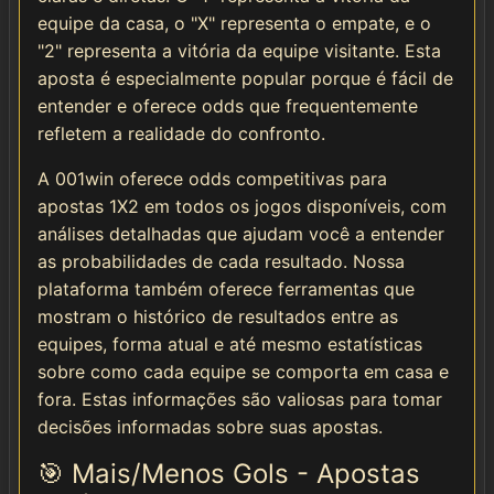
equipe da casa, o "X" representa o empate, e o
"2" representa a vitória da equipe visitante. Esta
aposta é especialmente popular porque é fácil de
entender e oferece odds que frequentemente
refletem a realidade do confronto.
A 001win oferece odds competitivas para
apostas 1X2 em todos os jogos disponíveis, com
análises detalhadas que ajudam você a entender
as probabilidades de cada resultado. Nossa
plataforma também oferece ferramentas que
mostram o histórico de resultados entre as
equipes, forma atual e até mesmo estatísticas
sobre como cada equipe se comporta em casa e
fora. Estas informações são valiosas para tomar
decisões informadas sobre suas apostas.
🎯 Mais/Menos Gols - Apostas