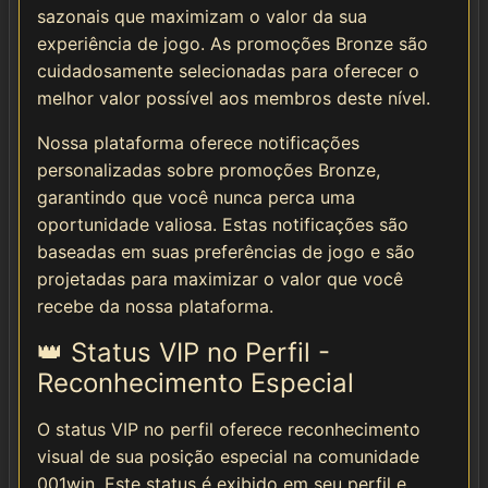
sazonais que maximizam o valor da sua
experiência de jogo. As promoções Bronze são
cuidadosamente selecionadas para oferecer o
melhor valor possível aos membros deste nível.
Nossa plataforma oferece notificações
personalizadas sobre promoções Bronze,
garantindo que você nunca perca uma
oportunidade valiosa. Estas notificações são
baseadas em suas preferências de jogo e são
projetadas para maximizar o valor que você
recebe da nossa plataforma.
👑 Status VIP no Perfil -
Reconhecimento Especial
O status VIP no perfil oferece reconhecimento
visual de sua posição especial na comunidade
001win. Este status é exibido em seu perfil e