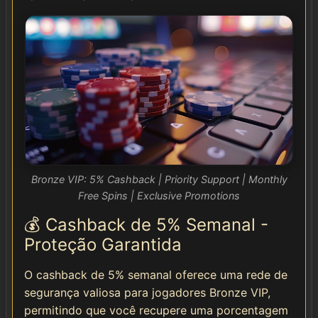
Bronze VIP: 5% Cashback | Priority Support | Monthly
Free Spins | Exclusive Promotions
💰 Cashback de 5% Semanal -
Proteção Garantida
O cashback de 5% semanal oferece uma rede de
segurança valiosa para jogadores Bronze VIP,
permitindo que você recupere uma porcentagem