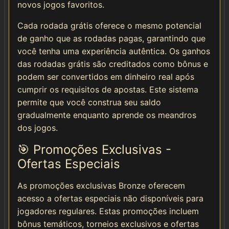
novos jogos favoritos.
Cada rodada grátis oferece o mesmo potencial
de ganho que as rodadas pagas, garantindo que
você tenha uma experiência autêntica. Os ganhos
das rodadas grátis são creditados como bônus e
podem ser convertidos em dinheiro real após
cumprir os requisitos de apostas. Este sistema
permite que você construa seu saldo
gradualmente enquanto aprende os meandros
dos jogos.
🎯 Promoções Exclusivas -
Ofertas Especiais
As promoções exclusivas Bronze oferecem
acesso a ofertas especiais não disponíveis para
jogadores regulares. Estas promoções incluem
bônus temáticos, torneios exclusivos e ofertas