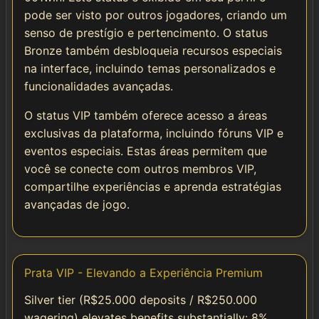
pode ser visto por outros jogadores, criando um
senso de prestígio e pertencimento. O status
Bronze também desbloqueia recursos especiais
na interface, incluindo temas personalizados e
funcionalidades avançadas.
O status VIP também oferece acesso a áreas
exclusivas da plataforma, incluindo fóruns VIP e
eventos especiais. Estas áreas permitem que
você se conecte com outros membros VIP,
compartilhe experiências e aprenda estratégias
avançadas de jogo.
Prata VIP - Elevando a Experiência Premium
Silver tier (R$25.000 deposits / R$250.000
wagering) elevates benefits substantially: 8%