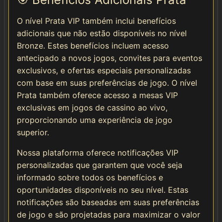
O nível Prata VIP também inclui benefícios
adicionais que não estão disponíveis no nível
Bronze. Estes benefícios incluem acesso
antecipado a novos jogos, convites para eventos
exclusivos, e ofertas especiais personalizadas
com base em suas preferências de jogo. O nível
Prata também oferece acesso a mesas VIP
exclusivas em jogos de cassino ao vivo,
proporcionando uma experiência de jogo
superior.
Nossa plataforma oferece notificações VIP
personalizadas que garantem que você seja
informado sobre todos os benefícios e
oportunidades disponíveis no seu nível. Estas
notificações são baseadas em suas preferências
de jogo e são projetadas para maximizar o valor