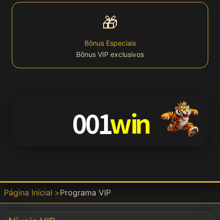
🎁
Bet
Bônus Especiais
Bônus VIP exclusivos
Win
APP
📱 Download
APK
Download
Página Inicial
Programa VIP
Baixar