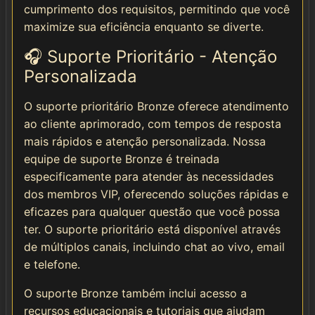
cumprimento dos requisitos, permitindo que você
maximize sua eficiência enquanto se diverte.
🎧 Suporte Prioritário - Atenção
Personalizada
O suporte prioritário Bronze oferece atendimento
ao cliente aprimorado, com tempos de resposta
mais rápidos e atenção personalizada. Nossa
equipe de suporte Bronze é treinada
especificamente para atender às necessidades
dos membros VIP, oferecendo soluções rápidas e
eficazes para qualquer questão que você possa
ter. O suporte prioritário está disponível através
de múltiplos canais, incluindo chat ao vivo, email
e telefone.
O suporte Bronze também inclui acesso a
recursos educacionais e tutoriais que ajudam