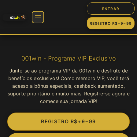
ENTRAR
REGISTRO R$+9~99
🎰 Jogos
Slot
001win - Programa VIP Exclusivo
Junte-se ao programa VIP da 001win e desfrute de
Cassino
benefícios exclusivos! Como membro VIP, você terá
acesso a bônus especiais, cashback aumentado,
Fortune
suporte prioritário e muito mais. Registre-se agora e
comece sua jornada VIP!
Jogos
REGISTRO R$+9~99
Game