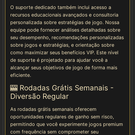
O suporte dedicado também inclui acesso a
recursos educacionais avançados e consultoria
personalizada sobre estratégias de jogo. Nossa
equipe pode fornecer análises detalhadas sobre
seu desempenho, recomendações personalizadas
sobre jogos e estratégias, e orientação sobre
como maximizar seus benefícios VIP. Este nível
de suporte é projetado para ajudar você a
alcançar seus objetivos de jogo de forma mais
eficiente.
🎰 Rodadas Grátis Semanais -
Diversão Regular
As rodadas grátis semanais oferecem
oportunidades regulares de ganho sem risco,
permitindo que você experimente jogos premium
com frequência sem comprometer seu