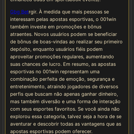
Gbg Bet
rgir. À medida que mais pessoas se
interessam pelas apostas esportivas, o 001win
também investe em promoções e bônus
atraentes. Novos usuários podem se beneficiar
de bônus de boas-vindas ao realizar seu primeiro
depósito, enquanto usuários fiéis podem
aproveitar promoções regulares, aumentando
suas chances de lucro. Em resumo, as apostas
esportivas no 001win representam uma
combinação perfeita de emoção, segurança e
entretenimento, atraindo jogadores de diversos
perfis que buscam não apenas ganhar dinheiro,
mas também diversão e uma forma de interação
com seus esportes favoritos. Se você ainda não
explorou essa categoria, talvez seja a hora de se
aventurar e descobrir todas as vantagens que as
apostas esportivas podem oferecer.