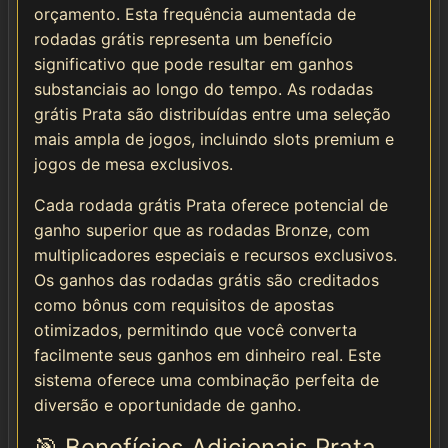
orçamento. Esta frequência aumentada de
rodadas grátis representa um benefício
significativo que pode resultar em ganhos
substanciais ao longo do tempo. As rodadas
grátis Prata são distribuídas entre uma seleção
mais ampla de jogos, incluindo slots premium e
jogos de mesa exclusivos.
Cada rodada grátis Prata oferece potencial de
ganho superior que as rodadas Bronze, com
multiplicadores especiais e recursos exclusivos.
Os ganhos das rodadas grátis são creditados
como bônus com requisitos de apostas
otimizados, permitindo que você converta
facilmente seus ganhos em dinheiro real. Este
sistema oferece uma combinação perfeita de
diversão e oportunidade de ganho.
🎯 Benefícios Adicionais Prata