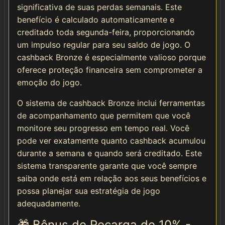
significativa de suas perdas semanais. Este
benefício é calculado automaticamente e
creditado toda segunda-feira, proporcionando
um impulso regular para seu saldo de jogo. O
cashback Bronze é especialmente valioso porque
oferece proteção financeira sem comprometer a
emoção do jogo.
O sistema de cashback Bronze inclui ferramentas
de acompanhamento que permitem que você
monitore seu progresso em tempo real. Você
pode ver exatamente quanto cashback acumulou
durante a semana e quando será creditado. Este
sistema transparente garante que você sempre
saiba onde está em relação aos seus benefícios e
possa planejar sua estratégia de jogo
adequadamente.
🎁 Bônus de Recarga de 10% -