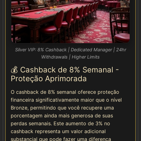
Silver VIP: 8% Cashback | Dedicated Manager | 24hr
Withdrawals | Higher Limits
💰 Cashback de 8% Semanal -
Proteção Aprimorada
O cashback de 8% semanal oferece proteção
financeira significativamente maior que o nível
Bronze, permitindo que você recupere uma
porcentagem ainda mais generosa de suas
perdas semanais. Este aumento de 3% no
cashback representa um valor adicional
substancial que pode fazer uma diferença