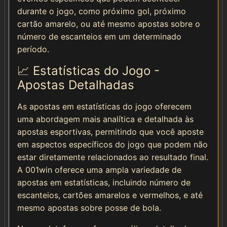
durante o jogo, como próximo gol, próximo
cartão amarelo, ou até mesmo apostas sobre o
número de escanteios em um determinado
período.
📈 Estatísticas do Jogo -
Apostas Detalhadas
As apostas em estatísticas do jogo oferecem
uma abordagem mais analítica e detalhada às
apostas esportivas, permitindo que você aposte
em aspectos específicos do jogo que podem não
estar diretamente relacionados ao resultado final.
A 001win oferece uma ampla variedade de
apostas em estatísticas, incluindo número de
escanteios, cartões amarelos e vermelhos, e até
mesmo apostas sobre posse de bola.