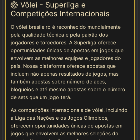
🏐 Vôlei - Superliga e
Competições Internacionais
O vôlei brasileiro é reconhecido mundialmente
pela qualidade técnica e pela paixão dos
jogadores e torcedores. A Superliga oferece
oportunidades únicas de apostas em jogos que
envolvem as melhores equipes e jogadores do
país. Nossa plataforma oferece apostas que
incluem não apenas resultados de jogos, mas
também apostas sobre número de aces,
bloqueios e até mesmo apostas sobre o número
de sets que um jogo terá.
As competições internacionais de vôlei, incluindo
a Liga das Nações e os Jogos Olímpicos,
oferecem oportunidades únicas de apostas em
jogos que envolvem as melhores seleções do