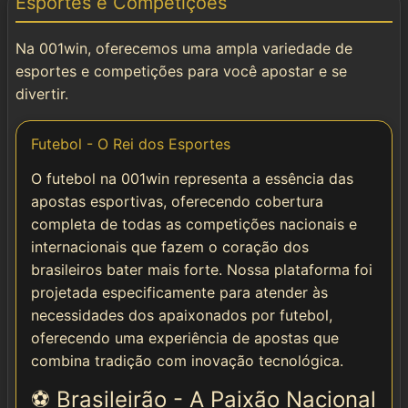
Esportes e Competições
Instalar
Na 001win, oferecemos uma ampla variedade de
🌐 Social & Contato
esportes e competições para você apostar e se
divertir.
📱 Telegram
Futebol - O Rei dos Esportes
📘 Facebook
O futebol na 001win representa a essência das
apostas esportivas, oferecendo cobertura
completa de todas as competições nacionais e
internacionais que fazem o coração dos
brasileiros bater mais forte. Nossa plataforma foi
projetada especificamente para atender às
necessidades dos apaixonados por futebol,
oferecendo uma experiência de apostas que
combina tradição com inovação tecnológica.
⚽ Brasileirão - A Paixão Nacional