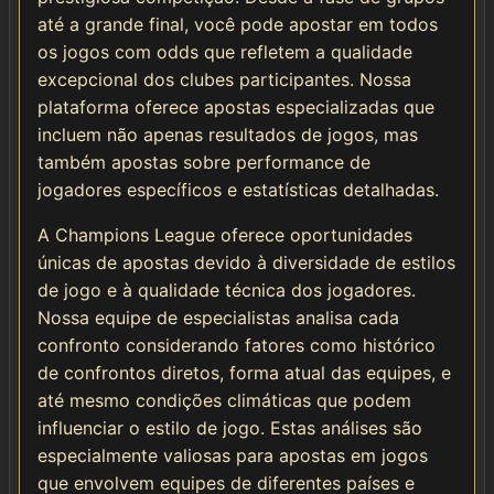
até a grande final, você pode apostar em todos
os jogos com odds que refletem a qualidade
excepcional dos clubes participantes. Nossa
plataforma oferece apostas especializadas que
incluem não apenas resultados de jogos, mas
também apostas sobre performance de
jogadores específicos e estatísticas detalhadas.
A Champions League oferece oportunidades
únicas de apostas devido à diversidade de estilos
de jogo e à qualidade técnica dos jogadores.
Nossa equipe de especialistas analisa cada
confronto considerando fatores como histórico
de confrontos diretos, forma atual das equipes, e
até mesmo condições climáticas que podem
influenciar o estilo de jogo. Estas análises são
especialmente valiosas para apostas em jogos
que envolvem equipes de diferentes países e