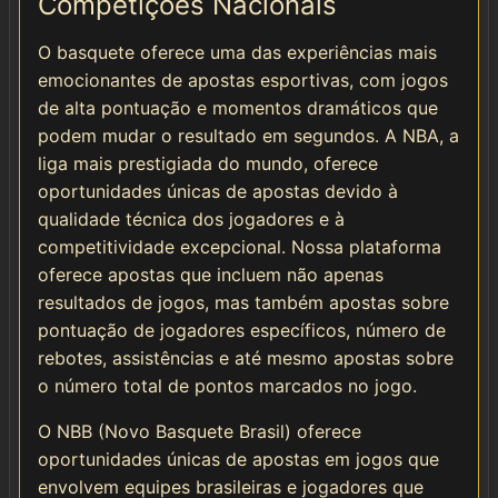
Competições Nacionais
O basquete oferece uma das experiências mais
emocionantes de apostas esportivas, com jogos
de alta pontuação e momentos dramáticos que
podem mudar o resultado em segundos. A NBA, a
liga mais prestigiada do mundo, oferece
oportunidades únicas de apostas devido à
qualidade técnica dos jogadores e à
competitividade excepcional. Nossa plataforma
oferece apostas que incluem não apenas
resultados de jogos, mas também apostas sobre
pontuação de jogadores específicos, número de
rebotes, assistências e até mesmo apostas sobre
o número total de pontos marcados no jogo.
O NBB (Novo Basquete Brasil) oferece
oportunidades únicas de apostas em jogos que
envolvem equipes brasileiras e jogadores que