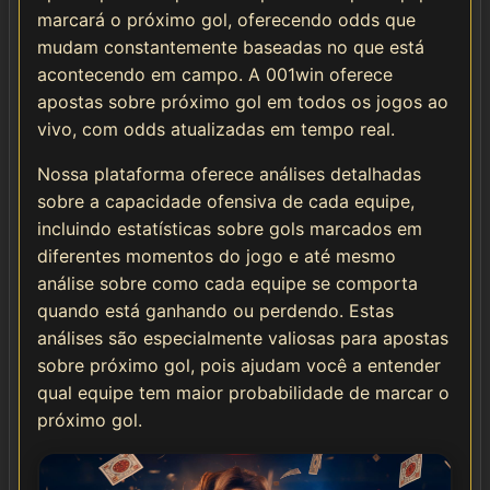
marcará o próximo gol, oferecendo odds que
mudam constantemente baseadas no que está
acontecendo em campo. A 001win oferece
apostas sobre próximo gol em todos os jogos ao
vivo, com odds atualizadas em tempo real.
Nossa plataforma oferece análises detalhadas
sobre a capacidade ofensiva de cada equipe,
incluindo estatísticas sobre gols marcados em
diferentes momentos do jogo e até mesmo
análise sobre como cada equipe se comporta
quando está ganhando ou perdendo. Estas
análises são especialmente valiosas para apostas
sobre próximo gol, pois ajudam você a entender
qual equipe tem maior probabilidade de marcar o
próximo gol.