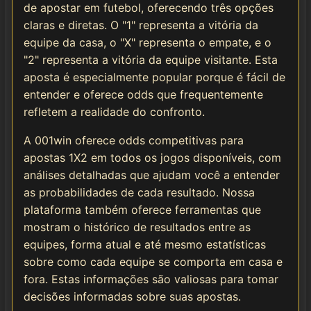
de apostar em futebol, oferecendo três opções
claras e diretas. O "1" representa a vitória da
equipe da casa, o "X" representa o empate, e o
"2" representa a vitória da equipe visitante. Esta
aposta é especialmente popular porque é fácil de
entender e oferece odds que frequentemente
refletem a realidade do confronto.
A 001win oferece odds competitivas para
apostas 1X2 em todos os jogos disponíveis, com
análises detalhadas que ajudam você a entender
as probabilidades de cada resultado. Nossa
plataforma também oferece ferramentas que
mostram o histórico de resultados entre as
equipes, forma atual e até mesmo estatísticas
sobre como cada equipe se comporta em casa e
fora. Estas informações são valiosas para tomar
decisões informadas sobre suas apostas.