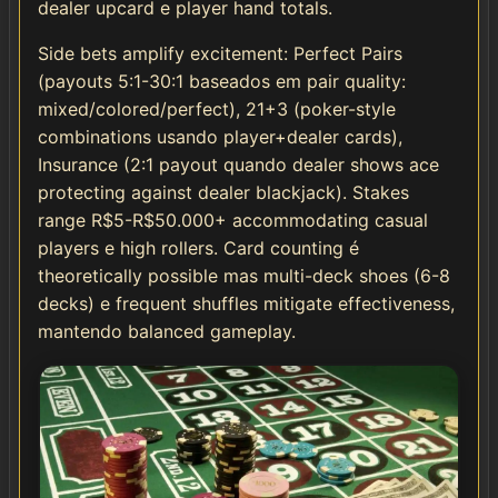
dealer upcard e player hand totals.
Side bets amplify excitement: Perfect Pairs
(payouts 5:1-30:1 baseados em pair quality:
mixed/colored/perfect), 21+3 (poker-style
combinations usando player+dealer cards),
Insurance (2:1 payout quando dealer shows ace
protecting against dealer blackjack). Stakes
range R$5-R$50.000+ accommodating casual
players e high rollers. Card counting é
theoretically possible mas multi-deck shoes (6-8
decks) e frequent shuffles mitigate effectiveness,
mantendo balanced gameplay.