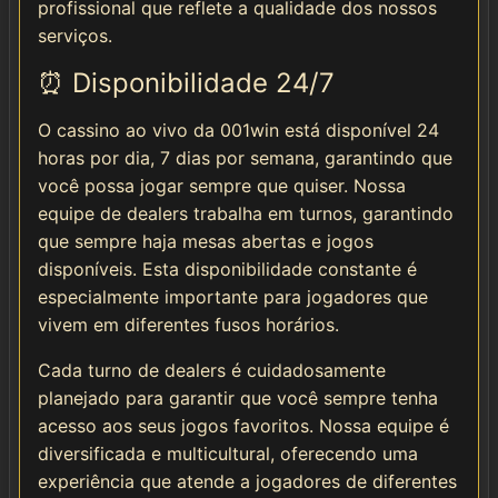
profissional que reflete a qualidade dos nossos
serviços.
⏰ Disponibilidade 24/7
O cassino ao vivo da 001win está disponível 24
horas por dia, 7 dias por semana, garantindo que
você possa jogar sempre que quiser. Nossa
equipe de dealers trabalha em turnos, garantindo
que sempre haja mesas abertas e jogos
disponíveis. Esta disponibilidade constante é
especialmente importante para jogadores que
vivem em diferentes fusos horários.
Cada turno de dealers é cuidadosamente
planejado para garantir que você sempre tenha
acesso aos seus jogos favoritos. Nossa equipe é
diversificada e multicultural, oferecendo uma
experiência que atende a jogadores de diferentes