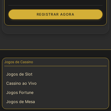
REGISTRAR AGORA
Jogos de Cassino
Jogos de Slot
Cassino ao Vivo
Jogos Fortune
Jogos de Mesa