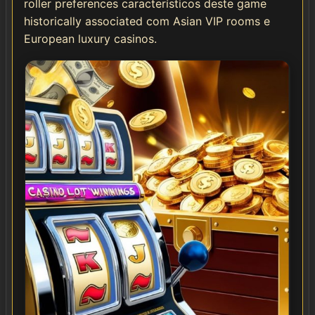
roller preferences característicos deste game
historically associated com Asian VIP rooms e
European luxury casinos.