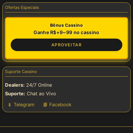
Ofertas Especiais
Bônus Cassino
Ganhe R$+9~99 no cassino
APROVEITAR
Suporte Cassino
Dealers:
24/7 Online
Suporte:
Chat ao Vivo
📱 Telegram
📘 Facebook