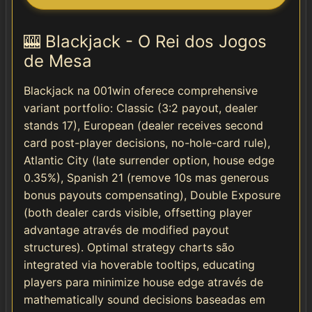
🎰 Blackjack - O Rei dos Jogos
de Mesa
Blackjack na 001win oferece comprehensive
variant portfolio: Classic (3:2 payout, dealer
stands 17), European (dealer receives second
card post-player decisions, no-hole-card rule),
Atlantic City (late surrender option, house edge
0.35%), Spanish 21 (remove 10s mas generous
bonus payouts compensating), Double Exposure
(both dealer cards visible, offsetting player
advantage através de modified payout
structures). Optimal strategy charts são
integrated via hoverable tooltips, educating
players para minimize house edge através de
mathematically sound decisions baseadas em