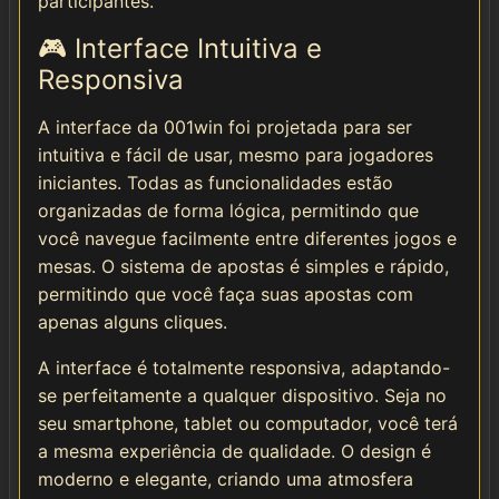
participantes.
🎮 Interface Intuitiva e
Responsiva
A interface da 001win foi projetada para ser
intuitiva e fácil de usar, mesmo para jogadores
iniciantes. Todas as funcionalidades estão
organizadas de forma lógica, permitindo que
você navegue facilmente entre diferentes jogos e
mesas. O sistema de apostas é simples e rápido,
permitindo que você faça suas apostas com
apenas alguns cliques.
A interface é totalmente responsiva, adaptando-
se perfeitamente a qualquer dispositivo. Seja no
seu smartphone, tablet ou computador, você terá
a mesma experiência de qualidade. O design é
moderno e elegante, criando uma atmosfera