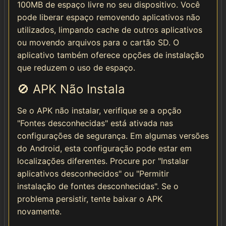
100MB de espaço livre no seu dispositivo. Você
pode liberar espaço removendo aplicativos não
utilizados, limpando cache de outros aplicativos
ou movendo arquivos para o cartão SD. O
aplicativo também oferece opções de instalação
que reduzem o uso de espaço.
🚫 APK Não Instala
Se o APK não instalar, verifique se a opção
"Fontes desconhecidas" está ativada nas
configurações de segurança. Em algumas versões
do Android, esta configuração pode estar em
localizações diferentes. Procure por "Instalar
aplicativos desconhecidos" ou "Permitir
instalação de fontes desconhecidas". Se o
problema persistir, tente baixar o APK
novamente.