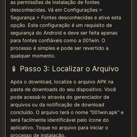
as permissões de instalação de fontes
desconhecidas. Vá em Configurações >
Segurança > Fontes desconhecidas e ative esta
opção. Esta configuração é um requisito de
segurança do Android e deve ser feita apenas
para fontes confiáveis como a 001win. O
processo é simples e pode ser revertido a
qualquer momento.
📱 Passo 3: Localizar o Arquivo
Após o download, localize o arquivo APK na
pasta de downloads do seu dispositivo. Você
pode acessá-lo através do gerenciador de
arquivos ou da notificação de download
concluído. O arquivo terá o nome "001win.apk" e
será facilmente identificável pelo ícone do
aplicativo. Toque no arquivo para iniciar o
processo de instalação.