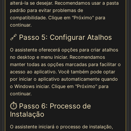
alterá-la se desejar. Recomendamos usar a pasta
padrão para evitar problemas de
compatibilidade. Clique em "Próximo" para
continuar.
🔗 Passo 5: Configurar Atalhos
O assistente oferecerá opções para criar atalhos
no desktop e menu iniciar. Recomendamos
manter todas as opções marcadas para facilitar o
acesso ao aplicativo. Você também pode optar
por iniciar o aplicativo automaticamente quando
o Windows iniciar. Clique em "Próximo" para
continuar.
⏱️ Passo 6: Processo de
Instalação
O assistente iniciará o processo de instalação,