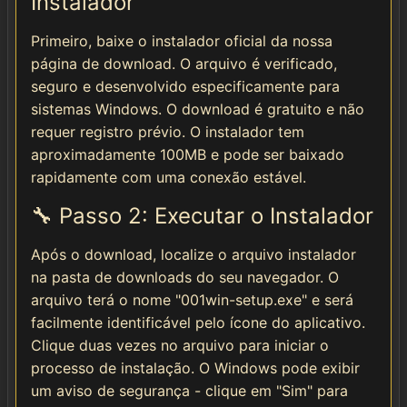
Instalador
Primeiro, baixe o instalador oficial da nossa
página de download. O arquivo é verificado,
seguro e desenvolvido especificamente para
sistemas Windows. O download é gratuito e não
requer registro prévio. O instalador tem
aproximadamente 100MB e pode ser baixado
rapidamente com uma conexão estável.
🔧 Passo 2: Executar o Instalador
Após o download, localize o arquivo instalador
na pasta de downloads do seu navegador. O
arquivo terá o nome "001win-setup.exe" e será
facilmente identificável pelo ícone do aplicativo.
Clique duas vezes no arquivo para iniciar o
processo de instalação. O Windows pode exibir
um aviso de segurança - clique em "Sim" para