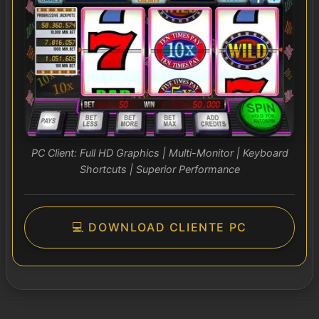
PC Client: Full HD Graphics | Multi-Monitor | Keyboard
Shortcuts | Superior Performance
💻 DOWNLOAD CLIENTE PC