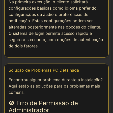
Na primeira execução, o cliente solicitará
configurações básicas como idioma preferido,
configurações de áudio e preferências de
notificação. Estas configurações podem ser
alteradas posteriormente nas opções do cliente.
O sistema de login permite acesso rápido e
seguro à sua conta, com opções de autenticação
de dois fatores.
Solução de Problemas PC Detalhada
Encontrou algum problema durante a instalação?
Aqui estão as soluções para os problemas mais
comuns:
🚫 Erro de Permissão de
Administrador